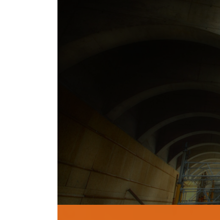
長年培
安全に作
社員一丸となり、