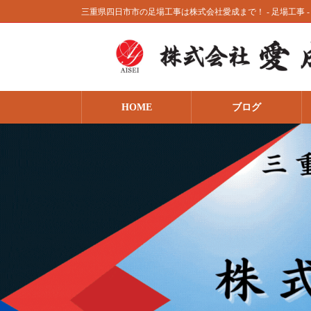
コ
ナ
三重県四日市市の足場工事は株式会社愛成まで！ - 足場工事 - 
ン
ビ
テ
ゲ
ン
ー
ツ
シ
へ
ョ
ス
ン
HOME
ブログ
キ
に
ッ
移
プ
動