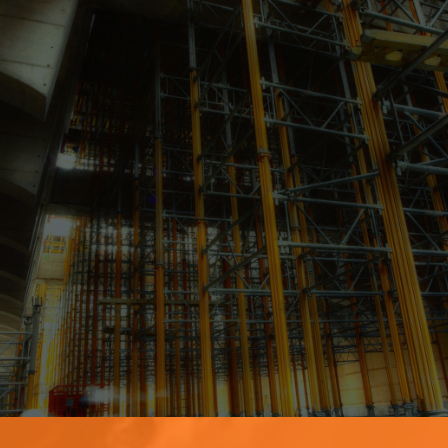
三重県四日市市の足場工事専
愛成
株式会社
安全で安心して作業できる足場を高い品質と迅速な
ってきた信用、信頼、実績をもとにお客様に満足していただけ
業してもらうことを第一に、その時その時の時代にマッチして
大小関係なく真剣勝負、日々切磋琢磨し、時代とともに変化・
今後とも、『愛成』をどうぞよろしくお願いい
会社概要